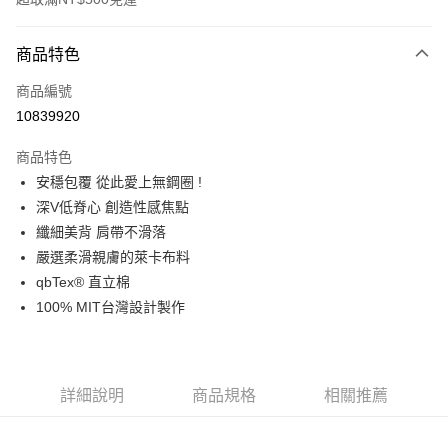
付款方式
商品特色
信用卡一次付款
商品編號
信用卡分期付款
10839920
3 期 0 利率 每期
NT$560
21家銀行
商品特色
6 期 0 利率 每期
NT$280
21家銀行
合作金庫商業銀行
第一商業銀行
安穩包覆 從此愛上無鋼圈 !
華南商業銀行
彰化商業銀行
合作金庫商業銀行
第一商業銀行
超商取貨付款
深V低脊心 創造性感焦點
上海商業儲蓄銀行
台北富邦商業銀行
華南商業銀行
彰化商業銀行
國泰世華商業銀行
兆豐國際商業銀行
纖細美背 肩帶不滑落
LINE Pay
上海商業儲蓄銀行
台北富邦商業銀行
臺灣中小企業銀行
台中商業銀行
嚴選柔滑親膚的萊卡布料
國泰世華商業銀行
兆豐國際商業銀行
匯豐（台灣）商業銀行
華泰商業銀行
Apple Pay
臺灣中小企業銀行
台中商業銀行
qbTex® 直立棉
聯邦商業銀行
遠東國際商業銀行
匯豐（台灣）商業銀行
華泰商業銀行
100% MIT台灣設計製作
街口支付
元大商業銀行
永豐商業銀行
聯邦商業銀行
遠東國際商業銀行
玉山商業銀行
星展（台灣）商業銀行
元大商業銀行
永豐商業銀行
悠遊付
台新國際商業銀行
中國信託商業銀行
玉山商業銀行
星展（台灣）商業銀行
台灣樂天信用卡公司
台新國際商業銀行
中國信託商業銀行
全盈+PAY
詳細說明
商品規格
相關推薦
台灣樂天信用卡公司
AFTEE先享後付