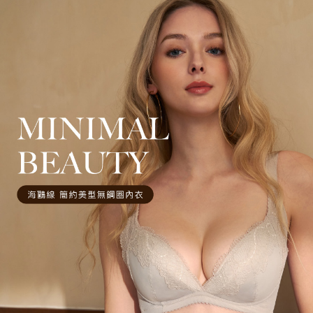
２．關於個人資料處理事宜，請瀏覽以下網址：
https://aftee.tw/terms/#terms3
宅配
３．未成年的使用者請事先徵得法定代理人或監護人之同意方可使用
每筆NT$90，滿NT$500(含以上)免運費
「AFTEE先享後付」，若未經同意申辦者引起之損失，本公司不負相關責
任。
離島地區宅配
４．使用「AFTEE先享後付」時，將依據個別帳號之用戶狀況，依本公司即
時審查核予不同之上限額度；若仍有額度不足之情形，本公司將視審查結果
每筆NT$90
請求用戶進行身份認證。
５．嚴禁一人註冊多個帳號或使用他人資訊註冊。若發現惡意使用之情形，
黑貓貨到付款
恩沛科技股份有限公司將有權停止該用戶之使用額度並採取法律行動。
每筆NT$90，滿NT$500(含以上)免運費
國外地區-順豐快遞(不含當地收件時需支付進口關稅等其他
查看運費
費用)