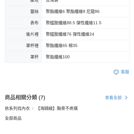
蕾絲
聚酯纖維6 聚酯纖維8 尼龍86
表布
聚醯胺纖維88.5 彈性纖維11.5
後片裡
聚醯胺纖維76 彈性纖維24
罩杯裡
聚酯纖維65 棉35
罩杯
聚脂纖維100
客服
商品相關分類 (7)
查看全部
依系列找內衣
【海鷗線】胸骨不疼痛
全部商品