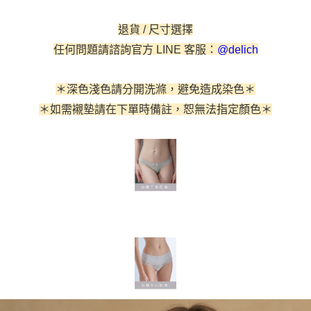
相關說明
【關於「AFTEE先享後付」】
ATM付款
退貨 / 尺寸選擇
AFTEE先享後付是「在收到商品之後才付款」的支付方式。 讓您購物簡單
便利好安心！
任何問題請諮詢官方 LINE 客服：
@delich
貨到付款
１．簡單：不需註冊會員、不需綁卡、不需儲值。
２．便利：只要手機號碼，簡訊認證，即可結帳。
３．安心：先確認商品／服務後，再付款。
運送方式
＊深色淺色請分開洗滌，避免造成染色＊
【「AFTEE先享後付」結帳流程】
全家取貨付款
＊如需襯墊請在下單時備註
，恕無法指定顏色
＊
１．於結帳方式選擇「AFTEE先享後付」後，將跳轉至「AFTEE先享後付」
每筆NT$60，滿NT$500(含以上)免運費
結帳頁面，進行簡訊認證並確認金額後，即可完成結帳。
２．訂單成立數日內，您將收到繳費通知簡訊。
付款後全家取貨
３．收到繳費通知簡訊後14天內，點擊此簡訊中的連結，可透過四大超商／
ATM／網路銀行／等多元方式進行付款，方視為交易完成。
每筆NT$60，滿NT$500(含以上)免運費
※ 請注意：結帳手續完成當下不需立刻繳費，但若您需要取消訂單，請聯絡
購買商品的店家。未經商家同意取消之訂單仍視為有效，需透過AFTEE先享
付款後萊爾富取貨
後付繳納相關費用。
每筆NT$60
※ 交易是否成功請以「AFTEE先享後付 」之結帳頁面顯示為準，若有關於
是否繳費成功／繳費後需取消欲退款等相關疑問，請聯繫「AFTEE先享後付
客戶支援中心」
https://netprotections.freshdesk.com/support/home
7-11取貨付款
每筆NT$60，滿NT$500(含以上)免運費
【注意事項】
１．透過由恩沛科技股份有限公司提供之「AFTEE先享後付」服務完成之交
付款後7-11取貨
易，需依本服務之必要範圍內提供個人資料，並將交易相關給付款項請求債
權轉讓予恩沛科技股份有限公司。
每筆NT$60，滿NT$500(含以上)免運費