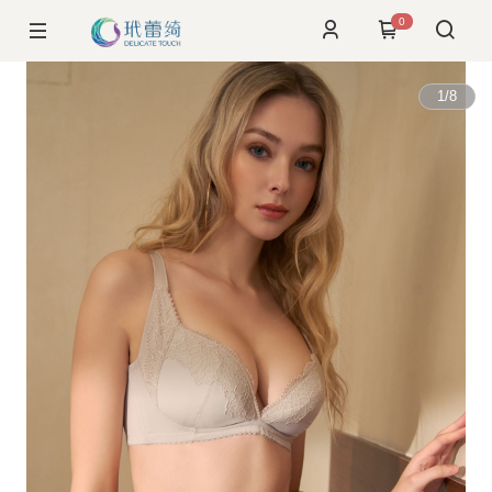
0
1
/
8