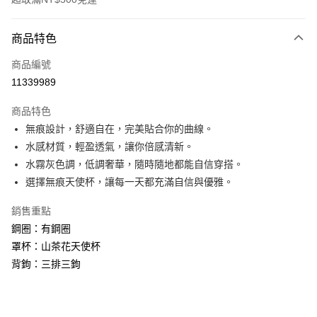
付款方式
商品特色
信用卡一次付款
商品編號
信用卡分期付款
11339989
3 期 0 利率 每期
NT$593
21家銀行
商品特色
6 期 0 利率 每期
NT$296
21家銀行
合作金庫商業銀行
第一商業銀行
無痕設計，舒適自在，完美貼合你的曲線。
華南商業銀行
彰化商業銀行
合作金庫商業銀行
第一商業銀行
超商取貨付款
水感材質，輕盈透氣，讓你倍感清新。
上海商業儲蓄銀行
台北富邦商業銀行
華南商業銀行
彰化商業銀行
國泰世華商業銀行
兆豐國際商業銀行
水霧灰色調，低調奢華，隨時隨地都能自信穿搭。
LINE Pay
上海商業儲蓄銀行
台北富邦商業銀行
臺灣中小企業銀行
台中商業銀行
選擇無痕天使杯，讓每一天都充滿自信與優雅。
國泰世華商業銀行
兆豐國際商業銀行
匯豐（台灣）商業銀行
華泰商業銀行
Apple Pay
臺灣中小企業銀行
台中商業銀行
聯邦商業銀行
遠東國際商業銀行
銷售重點
匯豐（台灣）商業銀行
華泰商業銀行
街口支付
元大商業銀行
永豐商業銀行
鋼圈：有鋼圈
聯邦商業銀行
遠東國際商業銀行
玉山商業銀行
星展（台灣）商業銀行
元大商業銀行
永豐商業銀行
罩杯：山茶花天使杯
悠遊付
台新國際商業銀行
中國信託商業銀行
玉山商業銀行
星展（台灣）商業銀行
背鉤：三排三鉤
台灣樂天信用卡公司
台新國際商業銀行
中國信託商業銀行
全盈+PAY
台灣樂天信用卡公司
AFTEE先享後付