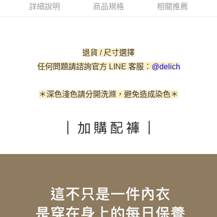
相關說明
詳細說明
商品規格
相關推薦
【關於「AFTEE先享後付」】
ATM付款
AFTEE先享後付是「在收到商品之後才付款」的支付方式。 讓您購物簡單
便利好安心！
貨到付款
１．簡單：不需註冊會員、不需綁卡、不需儲值。
２．便利：只要手機號碼，簡訊認證，即可結帳。
退貨 / 尺寸選擇
３．安心：先確認商品／服務後，再付款。
運送方式
任何問題請諮詢官方 LINE 客服：
@delich
【「AFTEE先享後付」結帳流程】
全家取貨付款
１．於結帳方式選擇「AFTEE先享後付」後，將跳轉至「AFTEE先享後付」
每筆NT$60，滿NT$500(含以上)免運費
結帳頁面，進行簡訊認證並確認金額後，即可完成結帳。
＊深色淺色請分開洗滌，避免造成染色＊
２．訂單成立數日內，您將收到繳費通知簡訊。
付款後全家取貨
３．收到繳費通知簡訊後14天內，點擊此簡訊中的連結，可透過四大超商／
ATM／網路銀行／等多元方式進行付款，方視為交易完成。
每筆NT$60，滿NT$500(含以上)免運費
※ 請注意：結帳手續完成當下不需立刻繳費，但若您需要取消訂單，請聯絡
購買商品的店家。未經商家同意取消之訂單仍視為有效，需透過AFTEE先享
付款後萊爾富取貨
後付繳納相關費用。
每筆NT$60
※ 交易是否成功請以「AFTEE先享後付 」之結帳頁面顯示為準，若有關於
是否繳費成功／繳費後需取消欲退款等相關疑問，請聯繫「AFTEE先享後付
客戶支援中心」
https://netprotections.freshdesk.com/support/home
7-11取貨付款
每筆NT$60，滿NT$500(含以上)免運費
【注意事項】
１．透過由恩沛科技股份有限公司提供之「AFTEE先享後付」服務完成之交
付款後7-11取貨
易，需依本服務之必要範圍內提供個人資料，並將交易相關給付款項請求債
權轉讓予恩沛科技股份有限公司。
每筆NT$60，滿NT$500(含以上)免運費