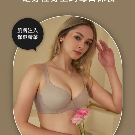
２．關於個人資料處理事宜，請瀏覽以下網址：
https://aftee.tw/terms/#terms3
宅配
３．未成年的使用者請事先徵得法定代理人或監護人之同意方可使用
每筆NT$90，滿NT$500(含以上)免運費
「AFTEE先享後付」，若未經同意申辦者引起之損失，本公司不負相關責
任。
離島地區宅配
４．使用「AFTEE先享後付」時，將依據個別帳號之用戶狀況，依本公司即
時審查核予不同之上限額度；若仍有額度不足之情形，本公司將視審查結果
每筆NT$90
請求用戶進行身份認證。
５．嚴禁一人註冊多個帳號或使用他人資訊註冊。若發現惡意使用之情形，
黑貓貨到付款
恩沛科技股份有限公司將有權停止該用戶之使用額度並採取法律行動。
每筆NT$90，滿NT$500(含以上)免運費
國外地區-順豐快遞(不含當地收件時需支付進口關稅等其他
查看運費
費用)