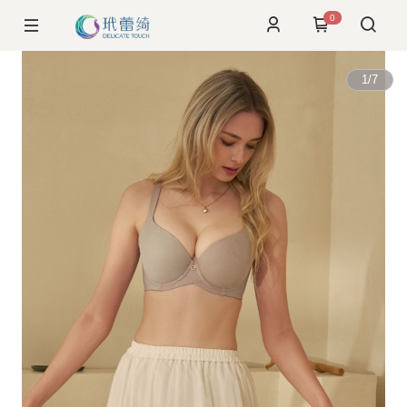
0
1
/
7