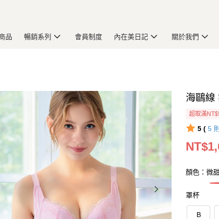
商品
暢銷系列
會員制度
內在美日記
關於我們
海鷗線 
超取滿NT$
5 (
5
NT$1,
顏色：微
罩杯
B