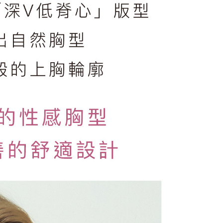
順豐快遞(不含當地收件時需支付進口關稅等其
查看運費