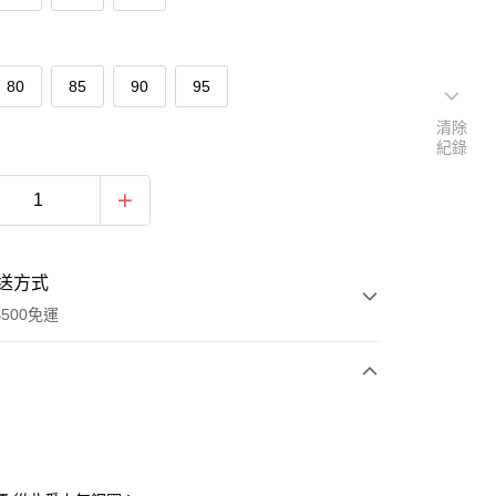
80
85
90
95
清除
紀錄
送方式
500免運
次付款
期付款
0 利率 每期
NT$560
21家銀行