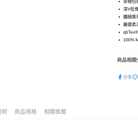
安穩包覆
6 期 
合作金
深V低
華南商
纖細美
合作金
超商取貨
上海商
華南商
嚴選柔
國泰世
LINE Pay
上海商
qbTex
臺灣中
國泰世
100%
匯豐（
街口支付
臺灣中
聯邦商
匯豐（
悠遊付
元大商
聯邦商
商品相關分
玉山商
元大商
AFTEE先
台新國
玉山商
相關說明
依系列找
台灣樂
台新國
分享
【關於「A
台灣樂
ATM付款
全部商品
AFTEE
便利好安
【無鋼圈】
貨到付款
１．簡單
２．便利
∙ 薄杯
３．安心
說明
商品規格
相關推薦
∙ 蕾絲款
運送方式
【「AFT
１．於結帳
全家取貨
付」結帳
每筆NT$6
２．訂單