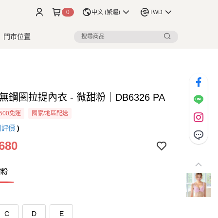
0
中文 (繁體)
TWD
門市位置
無鋼圈拉提內衣 - 微甜粉｜DB6326 PA
500免運
國家/地區配送
則評價
)
680
甜粉
C
D
E