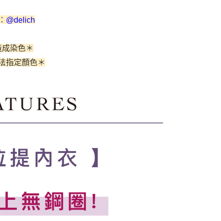
費通知簡訊後14天內，點擊此簡訊中的連結，可透過四大超商
網路銀行／等多元方式進行付款，方視為交易完成。
家取貨
：結帳手續完成當下不需立刻繳費，但若您需要取消訂單，請聯
：
@delich
0，滿NT$500(含以上)免運費
的店家。未經商家同意取消之訂單仍視為有效，需透過AFTEE
繳納相關費用。
爾富取貨
否成功請以「AFTEE先享後付 」之結帳頁面顯示為準，若有關於
造成染色＊
功／繳費後需取消欲退款等相關疑問，請聯繫「AFTEE先享後
0
法指定顏色
＊
援中心」
https://netprotections.freshdesk.com/support/home
付款
項】
0，滿NT$500(含以上)免運費
恩沛科技股份有限公司提供之「AFTEE先享後付」服務完成之
依本服務之必要範圍內提供個人資料，並將交易相關給付款項請
1取貨
讓予恩沛科技股份有限公司。
個人資料處理事宜，請瀏覽以下網址：
0，滿NT$500(含以上)免運費
ee.tw/terms/#terms3
年的使用者請事先徵得法定代理人或監護人之同意方可使用
E先享後付」，若未經同意申辦者引起之損失，本公司不負相關責
0，滿NT$500(含以上)免運費
AFTEE先享後付」時，將依據個別帳號之用戶狀況，依本公司
宅配
核予不同之上限額度；若仍有額度不足之情形，本公司將視審查
用戶進行身份認證。
0
一人註冊多個帳號或使用他人資訊註冊。若發現惡意使用之情
科技股份有限公司將有權停止該用戶之使用額度並採取法律行
付款
0，滿NT$500(含以上)免運費