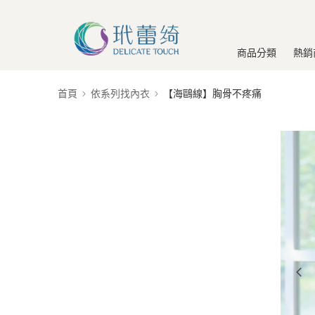
商品分類
熱銷
首頁
依系列找內衣
【海鷗線】胸骨不疼痛