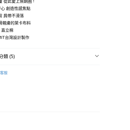
 從此愛上無鋼圈 !
0 利率 每期
NT$280
21家銀行
庫商業銀行
第一商業銀行
脊心 創造性感焦點
業銀行
彰化商業銀行
背 肩帶不滑落
庫商業銀行
第一商業銀行
付款
業儲蓄銀行
台北富邦商業銀行
業銀行
彰化商業銀行
滑親膚的萊卡布料
華商業銀行
兆豐國際商業銀行
業儲蓄銀行
台北富邦商業銀行
® 直立棉
小企業銀行
台中商業銀行
華商業銀行
兆豐國際商業銀行
 MIT台灣設計製作
台灣）商業銀行
華泰商業銀行
小企業銀行
台中商業銀行
業銀行
遠東國際商業銀行
台灣）商業銀行
華泰商業銀行
業銀行
永豐商業銀行
業銀行
遠東國際商業銀行
類 (5)
業銀行
星展（台灣）商業銀行
業銀行
永豐商業銀行
享後付
際商業銀行
中國信託商業銀行
業銀行
星展（台灣）商業銀行
內衣
【海鷗線】胸骨不疼痛
天信用卡公司
際商業銀行
中國信託商業銀行
客服
FTEE先享後付」】
天信用卡公司
先享後付是「在收到商品之後才付款」的支付方式。 讓您購物簡單
心！
24小時溫柔包覆
：不需註冊會員、不需綁卡、不需儲值。
：只要手機號碼，簡訊認證，即可結帳。
：先確認商品／服務後，再付款。
EE先享後付」結帳流程】
方式選擇「AFTEE先享後付」後，將跳轉至「AFTEE先享後
付款
頁面，進行簡訊認證並確認金額後，即可完成結帳。
0，滿NT$500(含以上)免運費
成立數日內，您將收到繳費通知簡訊。