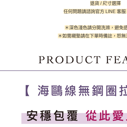
３．收到繳
退貨 / 尺寸選擇
／ATM／
付款後全
※ 請注意
任何問題請諮詢官方 LINE 客服
每筆NT$6
絡購買商品
先享後付
付款後萊
※ 交易是
＊深色淺色請分開洗滌，避免
是否繳費成
每筆NT$6
＊如需襯墊請在下單時備註
，恕無
付客戶支
7-11取貨
【注意事
每筆NT$6
１．透過由
交易，需
付款後7-1
求債權轉
２．關於
每筆NT$6
https://aft
３．未成
宅配
「AFTE
每筆NT$9
任。
４．使用「
離島地區
即時審查
結果請求
每筆NT$9
５．嚴禁
形，恩沛
黑貓貨到
動。
每筆NT$9