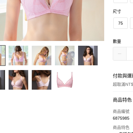
尺寸
75
數量
付款與運
超取滿NT$
付款方式
商品特色
信用卡一
商品編號
6875985
信用卡分
商品特色
3 期 