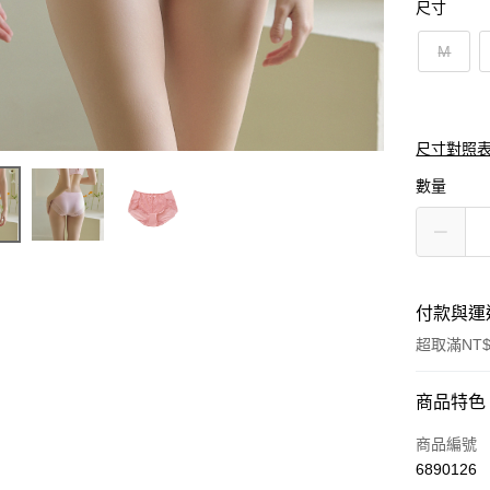
尺寸
M
尺寸對照
數量
付款與運
超取滿NT$
付款方式
商品特色
信用卡一
商品編號
6890126
信用卡分