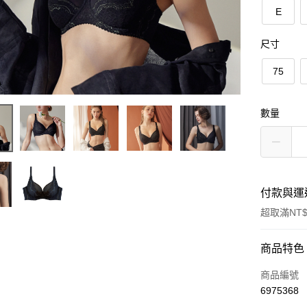
E
尺寸
75
數量
付款與運
超取滿NT$
付款方式
商品特色
信用卡一
商品編號
6975368
信用卡分