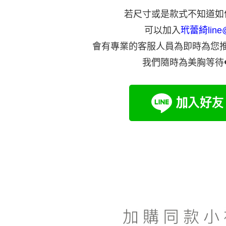
每筆NT$6
２．訂單
若尺寸或是款式不知道如
３．收到繳
／ATM／
付款後全
可以加入
玳蕾綺line
※ 請注意
每筆NT$6
絡購買商品
會有專業的客服人員為即時為您
先享後付
付款後萊
※ 交易是
我們隨時為美胸等待
是否繳費成
每筆NT$6
付客戶支
7-11取貨
【注意事
每筆NT$6
１．透過由
交易，需
付款後7-1
求債權轉
２．關於
每筆NT$6
https://aft
３．未成
宅配
「AFTE
每筆NT$9
任。
４．使用「
離島地區
即時審查
結果請求
每筆NT$9
５．嚴禁
形，恩沛
黑貓貨到
動。