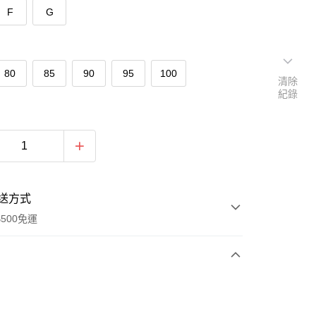
F
G
80
85
90
95
100
清除
紀錄
送方式
500免運
次付款
期付款