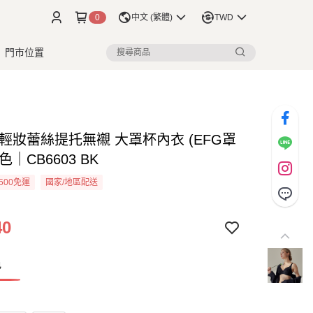
0
中文 (繁體)
TWD
門市位置
 輕妝蕾絲提托無襯 大罩杯內衣 (EFG罩
黑色｜CB6603 BK
500免運
國家/地區配送
40
色