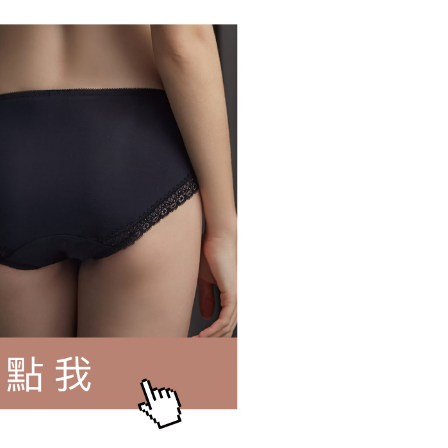
0，滿NT$500(含以上)免運費
順豐快遞(不含當地收件時需支付進口關稅等其
查看運費