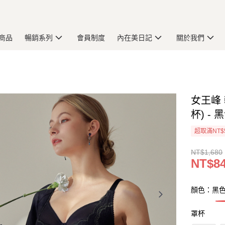
商品
暢銷系列
會員制度
內在美日記
關於我們
女王峰
杯) - 
超取滿NT$
NT$1,680
NT$8
顏色：黑
罩杯