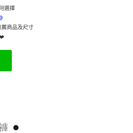
0，滿NT$500(含以上)免運費
成立數日內，您將收到繳費通知簡訊。
何選擇
費通知簡訊後14天內，點擊此簡訊中的連結，可透過四大超商
網路銀行／等多元方式進行付款，方視為交易完成。
家取貨
@
：結帳手續完成當下不需立刻繳費，但若您需要取消訂單，請聯
0，滿NT$500(含以上)免運費
的店家。未經商家同意取消之訂單仍視為有效，需透過AFTEE
推薦商品及尺寸
繳納相關費用。
爾富取貨
否成功請以「AFTEE先享後付 」之結帳頁面顯示為準，若有關於
❤️
功／繳費後需取消欲退款等相關疑問，請聯繫「AFTEE先享後
0
援中心」
https://netprotections.freshdesk.com/support/home
付款
項】
0，滿NT$500(含以上)免運費
恩沛科技股份有限公司提供之「AFTEE先享後付」服務完成之
依本服務之必要範圍內提供個人資料，並將交易相關給付款項請
1取貨
讓予恩沛科技股份有限公司。
個人資料處理事宜，請瀏覽以下網址：
0，滿NT$500(含以上)免運費
ee.tw/terms/#terms3
年的使用者請事先徵得法定代理人或監護人之同意方可使用
E先享後付」，若未經同意申辦者引起之損失，本公司不負相關責
0，滿NT$500(含以上)免運費
AFTEE先享後付」時，將依據個別帳號之用戶狀況，依本公司
宅配
核予不同之上限額度；若仍有額度不足之情形，本公司將視審查
用戶進行身份認證。
0
一人註冊多個帳號或使用他人資訊註冊。若發現惡意使用之情
科技股份有限公司將有權停止該用戶之使用額度並採取法律行
付款