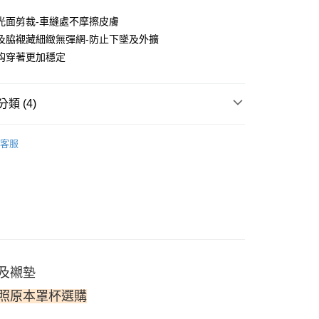
0 利率 每期
NT$280
21家銀行
光面剪裁-車縫處不摩擦皮膚
0 利率 每期
NT$140
21家銀行
庫商業銀行
第一商業銀行
及脇襯藏細緻無彈網-防止下墜及外擴
業銀行
彰化商業銀行
鈎穿著更加穩定
庫商業銀行
第一商業銀行
付款
業儲蓄銀行
台北富邦商業銀行
業銀行
彰化商業銀行
華商業銀行
兆豐國際商業銀行
業儲蓄銀行
台北富邦商業銀行
小企業銀行
台中商業銀行
華商業銀行
兆豐國際商業銀行
類 (4)
台灣）商業銀行
華泰商業銀行
小企業銀行
台中商業銀行
業銀行
遠東國際商業銀行
內衣
【女王峰】豐滿女王限定
台灣）商業銀行
華泰商業銀行
業銀行
永豐商業銀行
客服
業銀行
遠東國際商業銀行
業銀行
星展（台灣）商業銀行
業銀行
永豐商業銀行
享後付
際商業銀行
中國信託商業銀行
業銀行
星展（台灣）商業銀行
天信用卡公司
際商業銀行
中國信託商業銀行
FTEE先享後付」】
天信用卡公司
先享後付是「在收到商品之後才付款」的支付方式。 讓您購物簡單
心！
：不需註冊會員、不需綁卡、不需儲值。
：只要手機號碼，簡訊認證，即可結帳。
：先確認商品／服務後，再付款。
及襯墊
EE先享後付」結帳流程】
照原本罩杯選購
方式選擇「AFTEE先享後付」後，將跳轉至「AFTEE先享後
付款
頁面，進行簡訊認證並確認金額後，即可完成結帳。