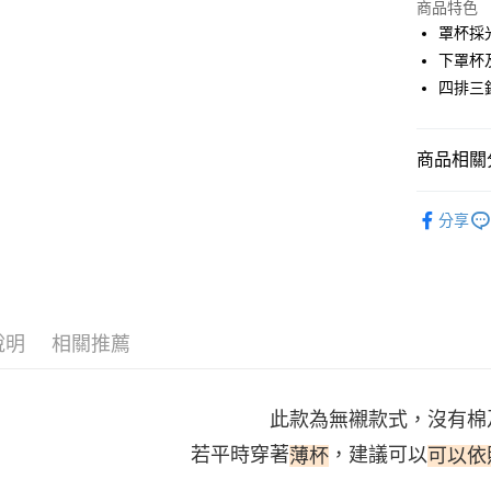
商品特色
3 期 
罩杯採
6 期 
合作金
下罩杯
華南商
四排三
合作金
超商取貨
上海商
華南商
國泰世
LINE Pay
上海商
臺灣中
國泰世
商品相關分
匯豐（
街口支付
臺灣中
聯邦商
依系列找
匯豐（
悠遊付
元大商
分享
聯邦商
全部商品
玉山商
元大商
AFTEE先
台新國
玉山商
∙ 薄杯
相關說明
台灣樂
台新國
【關於「A
∙ 蕾絲款
台灣樂
ATM付款
AFTEE
說明
相關推薦
便利好安
貨到付款
１．簡單
２．便利
３．安心
此款為無襯款式，沒有棉
運送方式
【「AFT
若平時穿著
，建議可以
薄杯
可以依
１．於結帳
全家取貨
付」結帳