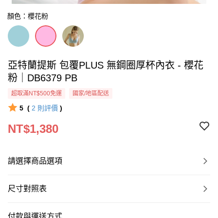
顏色：櫻花粉
亞特蘭提斯 包覆PLUS 無鋼圈厚杯內衣 - 櫻花
粉｜DB6379 PB
超取滿NT$500免運
國家/地區配送
5
(
2
則評價
)
NT$1,380
請選擇商品選項
尺寸對照表
付款與運送方式