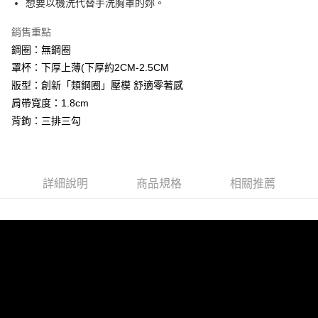
想要以機洗代替手洗胸罩的妳。
便利好安心！
貨到付款
１．簡單：不需註冊會員、不需綁卡、不需儲值。
２．便利：只要手機號碼，簡訊認證，即可結帳。
銷售重點
３．安心：先確認商品／服務後，再付款。
鋼圈：無鋼圈
運送方式
罩杯：下厚上薄(下厚約2CM-2.5CM
【「AFTEE先享後付」結帳流程】
全家取貨付款
１．於結帳方式選擇「AFTEE先享後付」後，將跳轉至「AFTEE先享後付」
版型：創新「類鋼圈」壓模 舒適零著感
每筆NT$60，滿NT$500(含以上)免運費
結帳頁面，進行簡訊認證並確認金額後，即可完成結帳。
肩帶寬度：1.8cm
２．訂單成立數日內，您將收到繳費通知簡訊。
付款後全家取貨
３．收到繳費通知簡訊後14天內，點擊此簡訊中的連結，可透過四大超商／
背鉤：三排三勾
ATM／網路銀行／等多元方式進行付款，方視為交易完成。
每筆NT$60，滿NT$500(含以上)免運費
※ 請注意：結帳手續完成當下不需立刻繳費，但若您需要取消訂單，請聯絡
購買商品的店家。未經商家同意取消之訂單仍視為有效，需透過AFTEE先享
付款後萊爾富取貨
後付繳納相關費用。
每筆NT$60
※ 交易是否成功請以「AFTEE先享後付 」之結帳頁面顯示為準，若有關於
詳細說明
商品規格
相關推薦
是否繳費成功／繳費後需取消欲退款等相關疑問，請聯繫「AFTEE先享後付
客戶支援中心」
https://netprotections.freshdesk.com/support/home
7-11取貨付款
每筆NT$60，滿NT$500(含以上)免運費
【注意事項】
１．透過由恩沛科技股份有限公司提供之「AFTEE先享後付」服務完成之交
付款後7-11取貨
易，需依本服務之必要範圍內提供個人資料，並將交易相關給付款項請求債
權轉讓予恩沛科技股份有限公司。
每筆NT$60，滿NT$500(含以上)免運費
２．關於個人資料處理事宜，請瀏覽以下網址：
https://aftee.tw/terms/#terms3
宅配
３．未成年的使用者請事先徵得法定代理人或監護人之同意方可使用