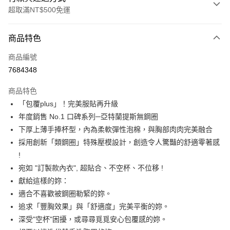
超取滿NT$500免運
付款方式
商品特色
信用卡一次付款
商品編號
信用卡分期付款
7684348
3 期 0 利率 每期
NT$460
21家銀行
商品特色
6 期 0 利率 每期
NT$230
21家銀行
合作金庫商業銀行
第一商業銀行
「包覆plus」！完美服貼再升級
華南商業銀行
彰化商業銀行
合作金庫商業銀行
第一商業銀行
超商取貨付款
年度銷售 No.1 口碑系列─亞特蘭提斯無鋼圈
上海商業儲蓄銀行
台北富邦商業銀行
華南商業銀行
彰化商業銀行
國泰世華商業銀行
兆豐國際商業銀行
下厚上薄手捧杯型，內為柔軟彈性泡棉，與胸部肉肉完美融合
LINE Pay
上海商業儲蓄銀行
台北富邦商業銀行
臺灣中小企業銀行
台中商業銀行
採用創新「類鋼圈」特殊壓模設計，創造令人驚豔的舒適零著感
國泰世華商業銀行
兆豐國際商業銀行
匯豐（台灣）商業銀行
華泰商業銀行
街口支付
臺灣中小企業銀行
台中商業銀行
!
聯邦商業銀行
遠東國際商業銀行
匯豐（台灣）商業銀行
華泰商業銀行
宛如 "訂製款內衣", 超貼合、不空杯、不位移 !
悠遊付
元大商業銀行
永豐商業銀行
聯邦商業銀行
遠東國際商業銀行
獻給這樣的妳：
玉山商業銀行
星展（台灣）商業銀行
元大商業銀行
永豐商業銀行
AFTEE先享後付
適合不喜歡被鋼圈勒緊的妳。
台新國際商業銀行
中國信託商業銀行
玉山商業銀行
星展（台灣）商業銀行
相關說明
台灣樂天信用卡公司
追求「豐胸效果」與「舒適度」完美平衡的妳。
台新國際商業銀行
中國信託商業銀行
【關於「AFTEE先享後付」】
深受"空杯"困擾，或尋尋覓覓安心包覆感的妳。
台灣樂天信用卡公司
ATM付款
AFTEE先享後付是「在收到商品之後才付款」的支付方式。 讓您購物簡單