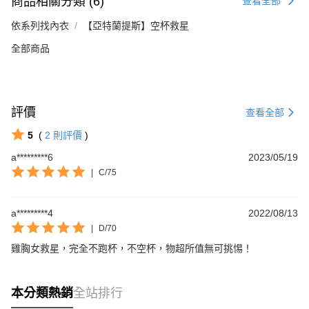
商品相關分類 (6)
查看全部
依系列找內衣
【亞特蘭提斯】空杯救星
全部商品
評價
查看全部
5
(
2
則評價
)
a*********6
2023/05/19
|
C/75
a*********4
2022/08/13
|
D/70
雞胸女救星，完全不跑杯，不空杯，物超所值無可挑惕！
本分類熱銷
全站排行