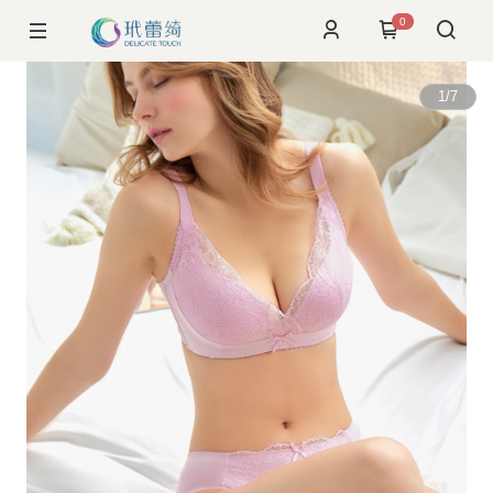
0
1
/
7