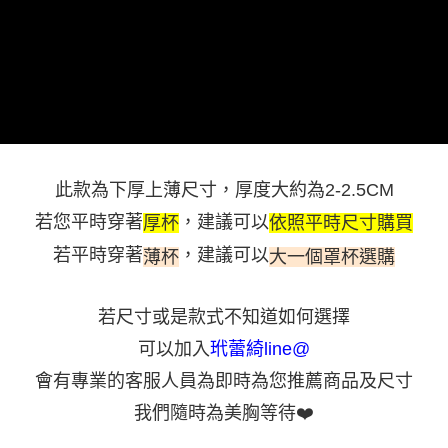
每筆NT$90，滿NT$500(含以上)免運費
「AFTEE先享後付」，若未經同意申辦者引起之損失，本公司不負相關責
任。
離島地區宅配
４．使用「AFTEE先享後付」時，將依據個別帳號之用戶狀況，依本公司即
時審查核予不同之上限額度；若仍有額度不足之情形，本公司將視審查結果
每筆NT$90
請求用戶進行身份認證。
５．嚴禁一人註冊多個帳號或使用他人資訊註冊。若發現惡意使用之情形，
黑貓貨到付款
恩沛科技股份有限公司將有權停止該用戶之使用額度並採取法律行動。
每筆NT$90，滿NT$500(含以上)免運費
國外地區-順豐快遞(不含當地收件時需支付進口關稅等其他
查看運費
此款為下厚上薄尺寸，厚度大約為2-2.5CM
費用)
若您平時穿著
，建議可以
厚杯
依照平時尺寸購買
若平時穿著
，建議可以
薄杯
大一個罩杯選購
若尺寸或是款式不知道如何選擇
可以加入
玳蕾綺line@
會有專業的客服人員為即時為您推薦商品及尺寸
我們隨時為美胸等待
❤️