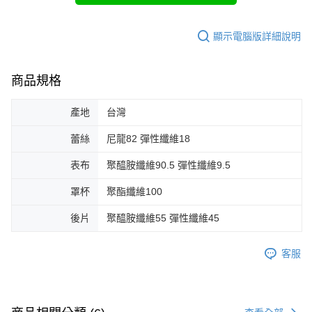
顯示電腦版詳細說明
商品規格
產地
台灣
蕾絲
尼龍82 彈性纖維18
表布
聚醯胺纖維90.5 彈性纖維9.5
罩杯
聚酯纖維100
後片
聚醯胺纖維55 彈性纖維45
客服