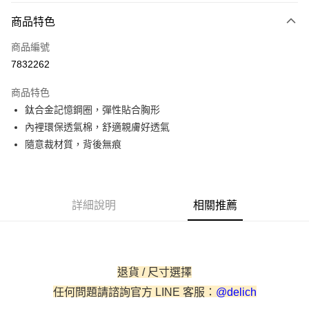
付款方式
商品特色
信用卡一次付款
商品編號
信用卡分期付款
7832262
3 期 0 利率 每期
NT$263
21家銀行
商品特色
6 期 0 利率 每期
NT$131
21家銀行
合作金庫商業銀行
第一商業銀行
鈦合金記憶鋼圈，彈性貼合胸形
華南商業銀行
彰化商業銀行
合作金庫商業銀行
第一商業銀行
超商取貨付款
內裡環保透氣棉，舒適親膚好透氣
上海商業儲蓄銀行
台北富邦商業銀行
華南商業銀行
彰化商業銀行
國泰世華商業銀行
兆豐國際商業銀行
隨意裁材質，背後無痕
LINE Pay
上海商業儲蓄銀行
台北富邦商業銀行
臺灣中小企業銀行
台中商業銀行
國泰世華商業銀行
兆豐國際商業銀行
匯豐（台灣）商業銀行
華泰商業銀行
街口支付
臺灣中小企業銀行
台中商業銀行
聯邦商業銀行
遠東國際商業銀行
匯豐（台灣）商業銀行
華泰商業銀行
悠遊付
元大商業銀行
永豐商業銀行
詳細說明
相關推薦
聯邦商業銀行
遠東國際商業銀行
玉山商業銀行
星展（台灣）商業銀行
元大商業銀行
永豐商業銀行
AFTEE先享後付
台新國際商業銀行
中國信託商業銀行
玉山商業銀行
星展（台灣）商業銀行
相關說明
台灣樂天信用卡公司
台新國際商業銀行
中國信託商業銀行
【關於「AFTEE先享後付」】
台灣樂天信用卡公司
ATM付款
AFTEE先享後付是「在收到商品之後才付款」的支付方式。 讓您購物簡單
退貨 / 尺寸選擇
便利好安心！
任何問題請諮詢官方 LINE 客服：
@delich
貨到付款
１．簡單：不需註冊會員、不需綁卡、不需儲值。
２．便利：只要手機號碼，簡訊認證，即可結帳。