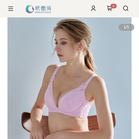
0
1
/
5