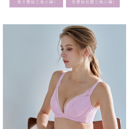
４．使用「AFTEE先享後付」時，將依據個別帳號之用戶狀況，依本公司即
時審查核予不同之上限額度；若仍有額度不足之情形，本公司將視審查結果
每筆NT$90
請求用戶進行身份認證。
５．嚴禁一人註冊多個帳號或使用他人資訊註冊。若發現惡意使用之情形，
黑貓貨到付款
恩沛科技股份有限公司將有權停止該用戶之使用額度並採取法律行動。
每筆NT$90，滿NT$500(含以上)免運費
國外地區-順豐快遞(不含當地收件時需支付進口關稅等其他
查看運費
費用)