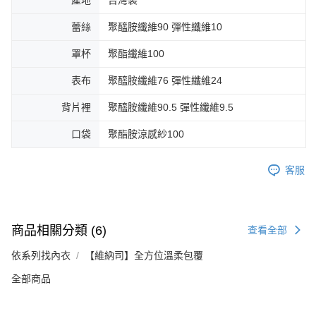
產地
台灣製
蕾絲
聚醯胺纖維90 彈性纖維10
罩杯
聚酯纖維100
表布
聚醯胺纖維76 彈性纖維24
背片裡
聚醯胺纖維90.5 彈性纖維9.5
口袋
聚酯胺涼感紗100
客服
商品相關分類 (6)
查看全部
依系列找內衣
【維納司】全方位溫柔包覆
全部商品