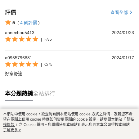
評價
查看全部
5
(
4
則評價
)
annechou5413
2024/01/23
|
F/85
a0955796881
2024/01/17
|
C/75
好穿舒適
本分類熱銷
全站排行
本網站中使用 cookie，欲查詢有關本網站使用 cookie 方式之詳情，及若您不希
熱門標籤
望在電腦上使用 cookie 時應如何變更電腦的 cookie 設定，請參閱本網站「
隱私
權條款
」之 Cookie 聲明。您繼續使用本網站即表示您同意本公司得按本網站使
用條款之 Cookie 聲明使用 cookie。
了解更多 >