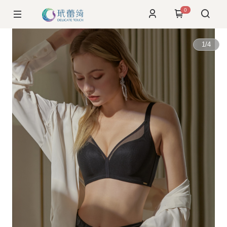
0
1
/
4