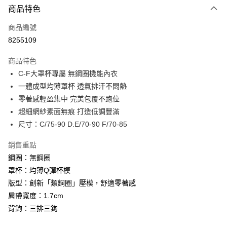
商品特色
信用卡一次付款
商品編號
信用卡分期付款
8255109
3 期 0 利率 每期
NT$493
21家銀行
商品特色
6 期 0 利率 每期
NT$246
21家銀行
合作金庫商業銀行
第一商業銀行
C-F大罩杯專屬 無鋼圈機能內衣
華南商業銀行
彰化商業銀行
合作金庫商業銀行
第一商業銀行
超商取貨付款
一體成型均薄罩杯 透氣排汗不悶熱
上海商業儲蓄銀行
台北富邦商業銀行
華南商業銀行
彰化商業銀行
國泰世華商業銀行
兆豐國際商業銀行
零著感輕盈集中 完美包覆不跑位
LINE Pay
上海商業儲蓄銀行
台北富邦商業銀行
臺灣中小企業銀行
台中商業銀行
超細網紗素面無痕 打造低調豐滿
國泰世華商業銀行
兆豐國際商業銀行
匯豐（台灣）商業銀行
華泰商業銀行
街口支付
臺灣中小企業銀行
台中商業銀行
尺寸：C/75-90 D.E/70-90 F/70-85
聯邦商業銀行
遠東國際商業銀行
匯豐（台灣）商業銀行
華泰商業銀行
悠遊付
元大商業銀行
永豐商業銀行
銷售重點
聯邦商業銀行
遠東國際商業銀行
玉山商業銀行
星展（台灣）商業銀行
元大商業銀行
永豐商業銀行
鋼圈：無鋼圈
AFTEE先享後付
台新國際商業銀行
中國信託商業銀行
玉山商業銀行
星展（台灣）商業銀行
罩杯：均薄Q彈杯模
相關說明
台灣樂天信用卡公司
台新國際商業銀行
中國信託商業銀行
版型：創新「類鋼圈」壓模，舒適零著感
【關於「AFTEE先享後付」】
台灣樂天信用卡公司
ATM付款
AFTEE先享後付是「在收到商品之後才付款」的支付方式。 讓您購物簡單
肩帶寬度：1.7cm
便利好安心！
背鉤：三排三鉤
貨到付款
１．簡單：不需註冊會員、不需綁卡、不需儲值。
２．便利：只要手機號碼，簡訊認證，即可結帳。