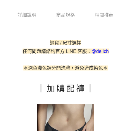
３．安心：先確認商品／服務後，再付款。
運送方式
【「AFTEE先享後付」結帳流程】
全家取貨付款
詳細說明
商品規格
相關推薦
１．於結帳方式選擇「AFTEE先享後付」後，將跳轉至「AFTEE先享後付」
每筆NT$60，滿NT$500(含以上)免運費
結帳頁面，進行簡訊認證並確認金額後，即可完成結帳。
２．訂單成立數日內，您將收到繳費通知簡訊。
付款後全家取貨
３．收到繳費通知簡訊後14天內，點擊此簡訊中的連結，可透過四大超商／
ATM／網路銀行／等多元方式進行付款，方視為交易完成。
每筆NT$60，滿NT$500(含以上)免運費
退貨 / 尺寸選擇
※ 請注意：結帳手續完成當下不需立刻繳費，但若您需要取消訂單，請聯絡
購買商品的店家。未經商家同意取消之訂單仍視為有效，需透過AFTEE先享
付款後萊爾富取貨
任何問題請諮詢官方 LINE 客服：
@delich
後付繳納相關費用。
每筆NT$60
※ 交易是否成功請以「AFTEE先享後付 」之結帳頁面顯示為準，若有關於
是否繳費成功／繳費後需取消欲退款等相關疑問，請聯繫「AFTEE先享後付
＊深色淺色請分開洗滌，避免造成染色＊
客戶支援中心」
https://netprotections.freshdesk.com/support/home
7-11取貨付款
每筆NT$60，滿NT$500(含以上)免運費
【注意事項】
１．透過由恩沛科技股份有限公司提供之「AFTEE先享後付」服務完成之交
付款後7-11取貨
易，需依本服務之必要範圍內提供個人資料，並將交易相關給付款項請求債
權轉讓予恩沛科技股份有限公司。
每筆NT$60，滿NT$500(含以上)免運費
２．關於個人資料處理事宜，請瀏覽以下網址：
https://aftee.tw/terms/#terms3
宅配
３．未成年的使用者請事先徵得法定代理人或監護人之同意方可使用
每筆NT$90，滿NT$500(含以上)免運費
「AFTEE先享後付」，若未經同意申辦者引起之損失，本公司不負相關責
任。
離島地區宅配
４．使用「AFTEE先享後付」時，將依據個別帳號之用戶狀況，依本公司即