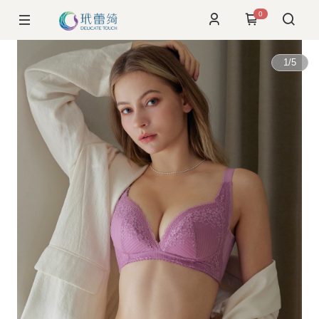
0
1
/
5