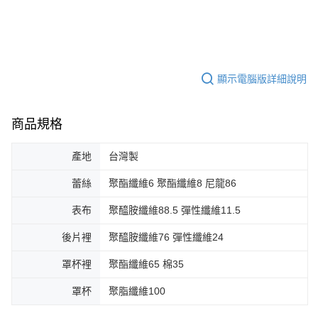
顯示電腦版詳細說明
商品規格
產地
台灣製
蕾絲
聚酯纖維6 聚酯纖維8 尼龍86
表布
聚醯胺纖維88.5 彈性纖維11.5
後片裡
聚醯胺纖維76 彈性纖維24
罩杯裡
聚酯纖維65 棉35
罩杯
聚脂纖維100