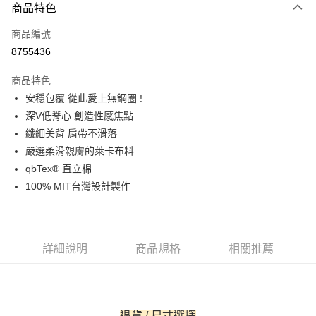
商品特色
信用卡一次付款
商品編號
信用卡分期付款
8755436
3 期 0 利率 每期
NT$280
21家銀行
商品特色
6 期 0 利率 每期
NT$140
21家銀行
合作金庫商業銀行
第一商業銀行
安穩包覆 從此愛上無鋼圈 !
華南商業銀行
彰化商業銀行
合作金庫商業銀行
第一商業銀行
超商取貨付款
深V低脊心 創造性感焦點
上海商業儲蓄銀行
台北富邦商業銀行
華南商業銀行
彰化商業銀行
國泰世華商業銀行
兆豐國際商業銀行
纖細美背 肩帶不滑落
LINE Pay
上海商業儲蓄銀行
台北富邦商業銀行
臺灣中小企業銀行
台中商業銀行
嚴選柔滑親膚的萊卡布料
國泰世華商業銀行
兆豐國際商業銀行
匯豐（台灣）商業銀行
華泰商業銀行
街口支付
臺灣中小企業銀行
台中商業銀行
qbTex® 直立棉
聯邦商業銀行
遠東國際商業銀行
匯豐（台灣）商業銀行
華泰商業銀行
100% MIT台灣設計製作
悠遊付
元大商業銀行
永豐商業銀行
聯邦商業銀行
遠東國際商業銀行
玉山商業銀行
星展（台灣）商業銀行
元大商業銀行
永豐商業銀行
AFTEE先享後付
台新國際商業銀行
中國信託商業銀行
玉山商業銀行
星展（台灣）商業銀行
相關說明
台灣樂天信用卡公司
台新國際商業銀行
中國信託商業銀行
詳細說明
商品規格
相關推薦
【關於「AFTEE先享後付」】
台灣樂天信用卡公司
ATM付款
AFTEE先享後付是「在收到商品之後才付款」的支付方式。 讓您購物簡單
便利好安心！
貨到付款
１．簡單：不需註冊會員、不需綁卡、不需儲值。
２．便利：只要手機號碼，簡訊認證，即可結帳。
３．安心：先確認商品／服務後，再付款。
退貨 / 尺寸選擇