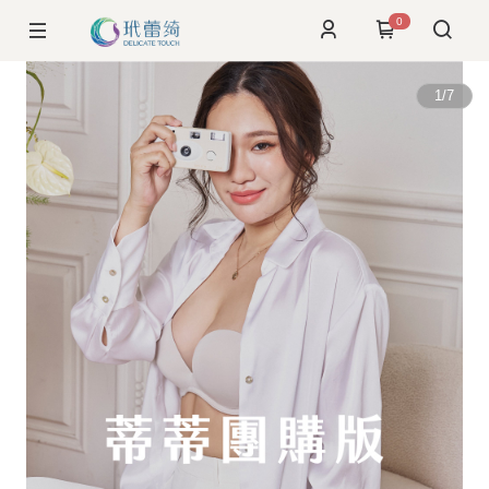
0
1
/
7