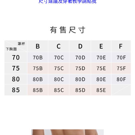
尺寸建議及穿著教學請點我
３．未成年的使用者請事先徵得法定代理人或監護人之同意方可使用
每筆NT$90，滿NT$500(含以上)免運費
「AFTEE先享後付」，若未經同意申辦者引起之損失，本公司不負相關責
任。
離島地區宅配
４．使用「AFTEE先享後付」時，將依據個別帳號之用戶狀況，依本公司即
時審查核予不同之上限額度；若仍有額度不足之情形，本公司將視審查結果
每筆NT$90
請求用戶進行身份認證。
５．嚴禁一人註冊多個帳號或使用他人資訊註冊。若發現惡意使用之情形，
黑貓貨到付款
恩沛科技股份有限公司將有權停止該用戶之使用額度並採取法律行動。
每筆NT$90，滿NT$500(含以上)免運費
國外地區-順豐快遞(不含當地收件時需支付進口關稅等其他
查看運費
費用)