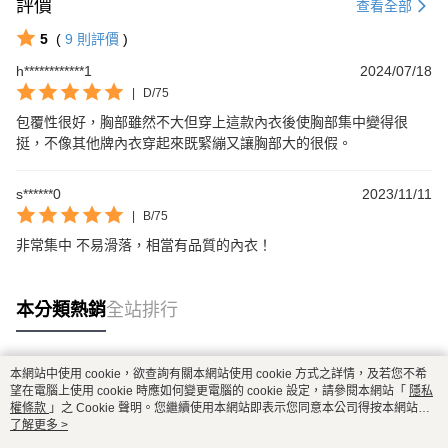
評價
查看全部
5
(
9
則評價
)
h************1
2024/07/18
|
D/75
包覆性很好，胸部雖然不大但穿上這款內衣後使胸部集中變得很
挺，不像其他牌內衣穿起來既緊繃又讓胸部大的很假。
s******0
2023/11/11
|
B/75
非常集中 不易滑落，相當有品質的內衣！
本分類熱銷
全站排行
本網站中使用 cookie，欲查詢有關本網站使用 cookie 方式之詳情，及若您不希
熱門標籤
望在電腦上使用 cookie 時應如何變更電腦的 cookie 設定，請參閱本網站「
隱私
權條款
」之 Cookie 聲明。您繼續使用本網站即表示您同意本公司得按本網站使
用條款之 Cookie 聲明使用 cookie。
了解更多 >