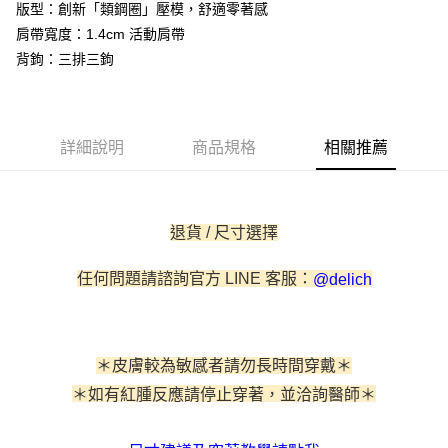
AFTEE先享後付是「在收到商品之後才付款」的支付方式。 讓您購物簡單
版型：創新「類鋼圈」壓模，舒適零著感
便利好安心！
肩帶寬度：1.4cm 活動肩帶
貨到付款
１．簡單：不需註冊會員、不需綁卡、不需儲值。
２．便利：只要手機號碼，簡訊認證，即可結帳。
背鉤：三排三鉤
３．安心：先確認商品／服務後，再付款。
運送方式
【「AFTEE先享後付」結帳流程】
全家取貨付款
１．於結帳方式選擇「AFTEE先享後付」後，將跳轉至「AFTEE先享後付」
每筆NT$60，滿NT$500(含以上)免運費
結帳頁面，進行簡訊認證並確認金額後，即可完成結帳。
詳細說明
商品規格
相關推薦
２．訂單成立數日內，您將收到繳費通知簡訊。
付款後全家取貨
３．收到繳費通知簡訊後14天內，點擊此簡訊中的連結，可透過四大超商／
ATM／網路銀行／等多元方式進行付款，方視為交易完成。
每筆NT$60，滿NT$500(含以上)免運費
※ 請注意：結帳手續完成當下不需立刻繳費，但若您需要取消訂單，請聯絡
退貨 / 尺寸選擇
購買商品的店家。未經商家同意取消之訂單仍視為有效，需透過AFTEE先享
付款後萊爾富取貨
後付繳納相關費用。
每筆NT$60
※ 交易是否成功請以「AFTEE先享後付 」之結帳頁面顯示為準，若有關於
任何問題請諮詢官方 LINE 客服：
@delich
是否繳費成功／繳費後需取消欲退款等相關疑問，請聯繫「AFTEE先享後付
客戶支援中心」
https://netprotections.freshdesk.com/support/home
7-11取貨付款
每筆NT$60，滿NT$500(含以上)免運費
【注意事項】
１．透過由恩沛科技股份有限公司提供之「AFTEE先享後付」服務完成之交
＊皮膚較為敏感者請勿長時間穿戴＊
付款後7-11取貨
易，需依本服務之必要範圍內提供個人資料，並將交易相關給付款項請求債
＊如有紅腫反應請停止穿著，
並洽詢醫師
＊
權轉讓予恩沛科技股份有限公司。
每筆NT$60，滿NT$500(含以上)免運費
２．關於個人資料處理事宜，請瀏覽以下網址：
https://aftee.tw/terms/#terms3
宅配