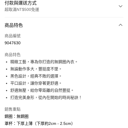
付款與運送方式
超取滿NT$500免運
付款方式
商品特色
信用卡一次付款
商品編號
信用卡分期付款
9047630
3 期 0 利率 每期
NT$493
21家銀行
商品特色
6 期 0 利率 每期
NT$246
21家銀行
合作金庫商業銀行
第一商業銀行
精緻工藝，專為你打造的無鋼圈內衣。
華南商業銀行
彰化商業銀行
合作金庫商業銀行
第一商業銀行
超商取貨付款
無論動作多大，豐挺度不墜。
上海商業儲蓄銀行
台北富邦商業銀行
華南商業銀行
彰化商業銀行
國泰世華商業銀行
兆豐國際商業銀行
黑色設計，經典不敗的選擇。
LINE Pay
上海商業儲蓄銀行
台北富邦商業銀行
臺灣中小企業銀行
台中商業銀行
平口設計，讓你穿著更舒適。
國泰世華商業銀行
兆豐國際商業銀行
匯豐（台灣）商業銀行
華泰商業銀行
街口支付
臺灣中小企業銀行
台中商業銀行
舒適無壓，給你零距離的自然豐挺。
聯邦商業銀行
遠東國際商業銀行
匯豐（台灣）商業銀行
華泰商業銀行
打造完美身形，從內在開始的時尚秘訣！
悠遊付
元大商業銀行
永豐商業銀行
聯邦商業銀行
遠東國際商業銀行
玉山商業銀行
星展（台灣）商業銀行
元大商業銀行
永豐商業銀行
銷售重點
AFTEE先享後付
台新國際商業銀行
中國信託商業銀行
玉山商業銀行
星展（台灣）商業銀行
鋼圈：無鋼圈
相關說明
台灣樂天信用卡公司
台新國際商業銀行
中國信託商業銀行
罩杯：下厚上薄（下厚約2cm - 2.5cm）
【關於「AFTEE先享後付」】
台灣樂天信用卡公司
ATM付款