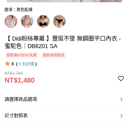
選項：黑色配褲
【 Didi粉絲專屬 】豐挺不墜 無鋼圈平口內衣 -
蜜駝色｜DB6201 SA
超取滿NT$500免運
國家/地區配送
5
(
9
則評價
)
NT$1,780
NT$1,480
請選擇商品選項
尺寸對照表