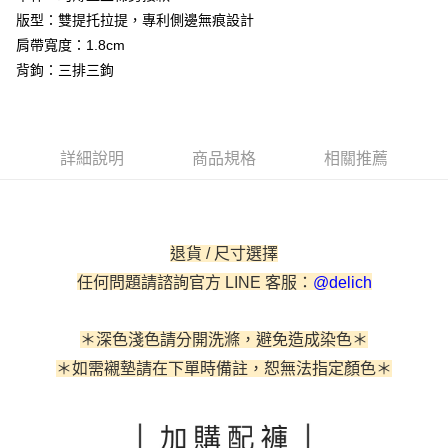
便利好安心！
版型：雙提托拉提，專利側邊無痕設計
貨到付款
１．簡單：不需註冊會員、不需綁卡、不需儲值。
２．便利：只要手機號碼，簡訊認證，即可結帳。
肩帶寬度：1.8cm
３．安心：先確認商品／服務後，再付款。
背鉤：三排三鉤
運送方式
【「AFTEE先享後付」結帳流程】
全家取貨付款
１．於結帳方式選擇「AFTEE先享後付」後，將跳轉至「AFTEE先享後付」
每筆NT$60，滿NT$500(含以上)免運費
結帳頁面，進行簡訊認證並確認金額後，即可完成結帳。
２．訂單成立數日內，您將收到繳費通知簡訊。
詳細說明
商品規格
相關推薦
付款後全家取貨
３．收到繳費通知簡訊後14天內，點擊此簡訊中的連結，可透過四大超商／
ATM／網路銀行／等多元方式進行付款，方視為交易完成。
每筆NT$60，滿NT$500(含以上)免運費
※ 請注意：結帳手續完成當下不需立刻繳費，但若您需要取消訂單，請聯絡
購買商品的店家。未經商家同意取消之訂單仍視為有效，需透過AFTEE先享
付款後萊爾富取貨
後付繳納相關費用。
退貨 / 尺寸選擇
每筆NT$60
※ 交易是否成功請以「AFTEE先享後付 」之結帳頁面顯示為準，若有關於
是否繳費成功／繳費後需取消欲退款等相關疑問，請聯繫「AFTEE先享後付
任何問題請諮詢官方 LINE 客服：
@delich
客戶支援中心」
https://netprotections.freshdesk.com/support/home
7-11取貨付款
每筆NT$60，滿NT$500(含以上)免運費
【注意事項】
＊深色淺色請分開洗滌，避免造成染色＊
１．透過由恩沛科技股份有限公司提供之「AFTEE先享後付」服務完成之交
付款後7-11取貨
易，需依本服務之必要範圍內提供個人資料，並將交易相關給付款項請求債
＊如需襯墊請在下單時備註
，恕無法指定顏色
＊
權轉讓予恩沛科技股份有限公司。
每筆NT$60，滿NT$500(含以上)免運費
２．關於個人資料處理事宜，請瀏覽以下網址：
https://aftee.tw/terms/#terms3
宅配
３．未成年的使用者請事先徵得法定代理人或監護人之同意方可使用