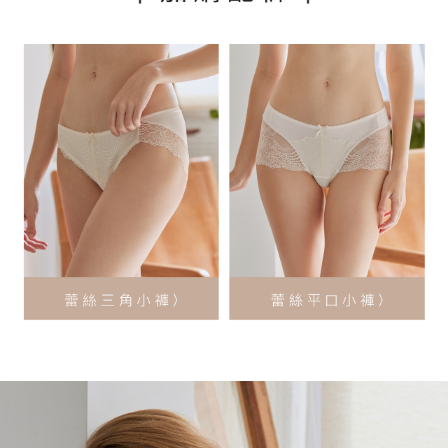
每筆NT$90，滿NT$500(含以上)免運費
「AFTEE先享後付」，若未經同意申辦者引起之損失，本公司不負相關責
任。
離島地區宅配
４．使用「AFTEE先享後付」時，將依據個別帳號之用戶狀況，依本公司即
時審查核予不同之上限額度；若仍有額度不足之情形，本公司將視審查結果
每筆NT$90
請求用戶進行身份認證。
５．嚴禁一人註冊多個帳號或使用他人資訊註冊。若發現惡意使用之情形，
黑貓貨到付款
恩沛科技股份有限公司將有權停止該用戶之使用額度並採取法律行動。
每筆NT$90，滿NT$500(含以上)免運費
國外地區-順豐快遞(不含當地收件時需支付進口關稅等其他
查看運費
費用)