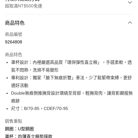
超取滿NT$500免運
付款方式
商品特色
信用卡一次付款
商品編號
信用卡分期付款
9264808
3 期 0 利率 每期
NT$593
21家銀行
商品特色
6 期 0 利率 每期
NT$296
21家銀行
合作金庫商業銀行
第一商業銀行
罩杯設計：內裡嚴選高品質「環保彈性直立棉」，手感柔軟，透
華南商業銀行
彰化商業銀行
合作金庫商業銀行
第一商業銀行
超商取貨付款
氣不悶熱，洗滌不易變形
上海商業儲蓄銀行
台北富邦商業銀行
華南商業銀行
彰化商業銀行
國泰世華商業銀行
兆豐國際商業銀行
專利設計：獨家「腋下無痕折雙」車法，少了鬆緊帶束縛，更舒
LINE Pay
上海商業儲蓄銀行
台北富邦商業銀行
臺灣中小企業銀行
台中商業銀行
適好活動
國泰世華商業銀行
兆豐國際商業銀行
匯豐（台灣）商業銀行
華泰商業銀行
街口支付
臺灣中小企業銀行
台中商業銀行
Double無痕側推撫背設計環繞至背部，輕撫背肉、讓背影顯瘦無
聯邦商業銀行
遠東國際商業銀行
匯豐（台灣）商業銀行
華泰商業銀行
痕跡
悠遊付
元大商業銀行
永豐商業銀行
聯邦商業銀行
遠東國際商業銀行
尺寸：B/70-85，CDEF/70-95
玉山商業銀行
星展（台灣）商業銀行
元大商業銀行
永豐商業銀行
AFTEE先享後付
台新國際商業銀行
中國信託商業銀行
玉山商業銀行
星展（台灣）商業銀行
銷售重點
相關說明
台灣樂天信用卡公司
台新國際商業銀行
中國信託商業銀行
鋼圈：U型鋼圈
【關於「AFTEE先享後付」】
台灣樂天信用卡公司
ATM付款
AFTEE先享後付是「在收到商品之後才付款」的支付方式。 讓您購物簡單
罩杯：均薄直立棉剪接款