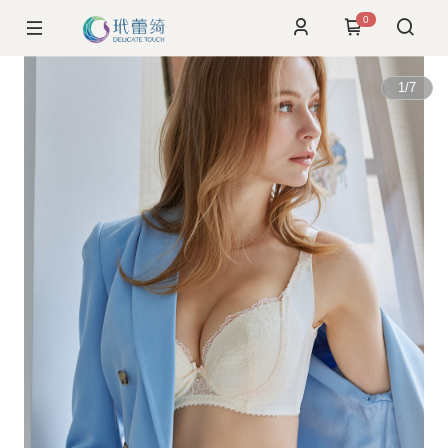
0
1
/
7