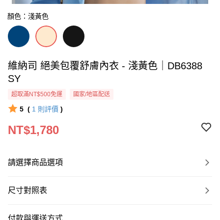
顏色：淺黃色
維納司 絕美包覆舒膚內衣 - 淺黃色｜DB6388
SY
超取滿NT$500免運
國家/地區配送
5
(
1
則評價
)
NT$1,780
請選擇商品選項
尺寸對照表
付款與運送方式