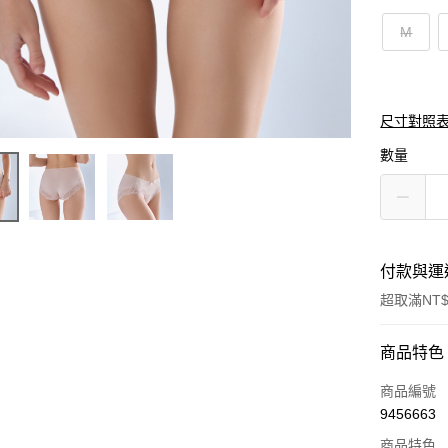
M
尺寸對照
數量
付款與運
超取滿NT$
付款方式
商品特色
信用卡一
商品編號
9456663
信用卡分
商品特色