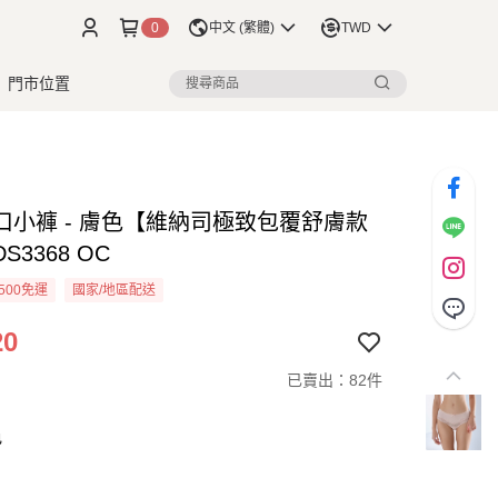
0
中文 (繁體)
TWD
門市位置
口小褲 - 膚色【維納司極致包覆舒膚款
S3368 OC
500免運
國家/地區配送
20
已賣出：82件
色