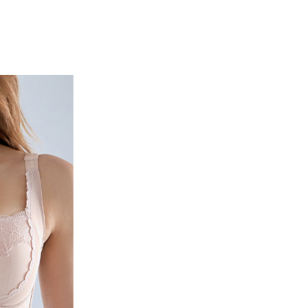
0，滿NT$500(含以上)免運費
費通知簡訊後14天內，點擊此簡訊中的連結，可透過四大超商
網路銀行／等多元方式進行付款，方視為交易完成。
家取貨
：結帳手續完成當下不需立刻繳費，但若您需要取消訂單，請聯
0，滿NT$500(含以上)免運費
的店家。未經商家同意取消之訂單仍視為有效，需透過AFTEE
繳納相關費用。
爾富取貨
否成功請以「AFTEE先享後付 」之結帳頁面顯示為準，若有關於
功／繳費後需取消欲退款等相關疑問，請聯繫「AFTEE先享後
0
援中心」
https://netprotections.freshdesk.com/support/home
付款
項】
0，滿NT$500(含以上)免運費
恩沛科技股份有限公司提供之「AFTEE先享後付」服務完成之
依本服務之必要範圍內提供個人資料，並將交易相關給付款項請
1取貨
讓予恩沛科技股份有限公司。
個人資料處理事宜，請瀏覽以下網址：
0，滿NT$500(含以上)免運費
ee.tw/terms/#terms3
年的使用者請事先徵得法定代理人或監護人之同意方可使用
E先享後付」，若未經同意申辦者引起之損失，本公司不負相關責
0，滿NT$500(含以上)免運費
AFTEE先享後付」時，將依據個別帳號之用戶狀況，依本公司
宅配
核予不同之上限額度；若仍有額度不足之情形，本公司將視審查
用戶進行身份認證。
0
一人註冊多個帳號或使用他人資訊註冊。若發現惡意使用之情
科技股份有限公司將有權停止該用戶之使用額度並採取法律行
付款