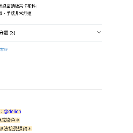
0 利率 每期
NT$140
21家銀行
高織密頂級萊卡布料」
0 利率 每期
NT$70
21家銀行
庫商業銀行
第一商業銀行
緻．手感非常舒適
業銀行
彰化商業銀行
庫商業銀行
第一商業銀行
付款
業儲蓄銀行
台北富邦商業銀行
業銀行
彰化商業銀行
華商業銀行
兆豐國際商業銀行
類 (3)
業儲蓄銀行
台北富邦商業銀行
小企業銀行
台中商業銀行
華商業銀行
兆豐國際商業銀行
台灣）商業銀行
華泰商業銀行
l
萊卡系列
小企業銀行
台中商業銀行
客服
業銀行
遠東國際商業銀行
台灣）商業銀行
華泰商業銀行
業銀行
永豐商業銀行
業銀行
遠東國際商業銀行
業銀行
星展（台灣）商業銀行
褲
∙ 蕾絲款配褲
業銀行
永豐商業銀行
享後付
際商業銀行
中國信託商業銀行
業銀行
星展（台灣）商業銀行
天信用卡公司
際商業銀行
中國信託商業銀行
FTEE先享後付」】
天信用卡公司
先享後付是「在收到商品之後才付款」的支付方式。 讓您購物簡單
心！
：不需註冊會員、不需綁卡、不需儲值。
：只要手機號碼，簡訊認證，即可結帳。
：先確認商品／服務後，再付款。
：
@delich
EE先享後付」結帳流程】
造成染色＊
方式選擇「AFTEE先享後付」後，將跳轉至「AFTEE先享後
付款
頁面，進行簡訊認證並確認金額後，即可完成結帳。
無法接受退貨＊
成立數日內，您將收到繳費通知簡訊。