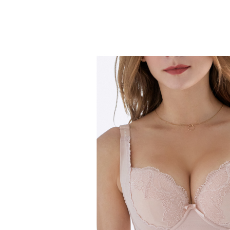
每筆NT$6
３．收到繳
／ATM／
付款後全
※ 請注意
每筆NT$6
絡購買商品
先享後付
付款後萊
※ 交易是
是否繳費成
每筆NT$6
付客戶支
7-11取貨
【注意事
每筆NT$6
１．透過由
交易，需
付款後7-1
求債權轉
２．關於
每筆NT$6
https://aft
３．未成
宅配
「AFTE
每筆NT$9
任。
４．使用「
離島地區
即時審查
結果請求
每筆NT$9
５．嚴禁
形，恩沛
黑貓貨到
動。