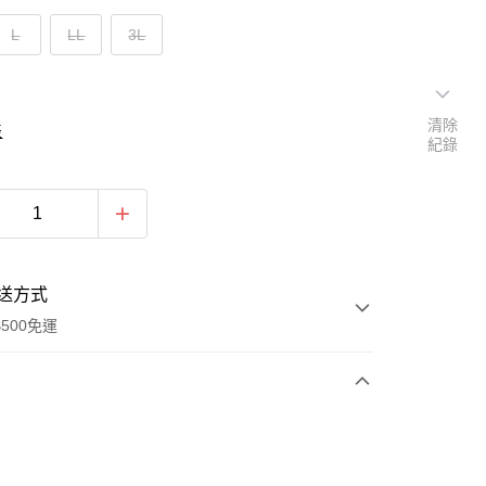
L
LL
3L
清除
表
紀錄
送方式
500免運
次付款
期付款