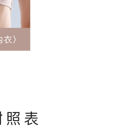
0，滿NT$500(含以上)免運費
順豐快遞(不含當地收件時需支付進口關稅等其
查看運費