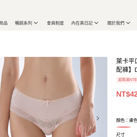
商品
暢銷系列
會員制度
內在美日記
關於我們
萊卡平
配褲】D
超取滿NT$
NT$4
顏色：膚
尺寸