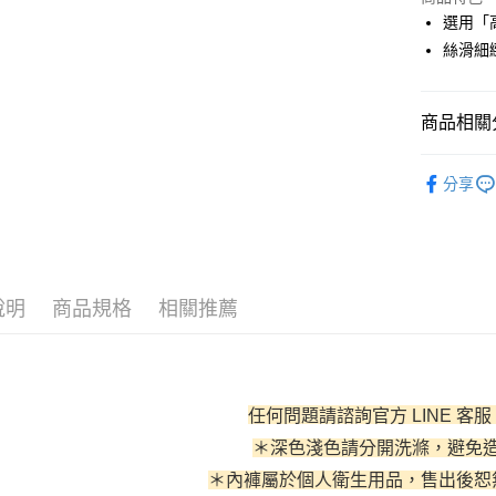
3 期 
選用「
6 期 
合作金
絲滑細
華南商
合作金
超商取貨
上海商
華南商
國泰世
商品相關分
LINE Pay
上海商
臺灣中
國泰世
匯豐（
l 好感內褲 
街口支付
臺灣中
分享
聯邦商
匯豐（
全部商品
悠遊付
元大商
聯邦商
玉山商
✦ 全部配
元大商
AFTEE先
台新國
玉山商
相關說明
台灣樂
台新國
【關於「A
說明
商品規格
相關推薦
台灣樂
ATM付款
AFTEE
便利好安
貨到付款
１．簡單
２．便利
３．安心
任何問題請諮詢官方 LINE 客服
運送方式
【「AFT
＊深色淺色請分開洗滌，避免
１．於結帳
全家取貨
付」結帳
＊內褲屬於個人衛生用品，售出後恕
２．訂單