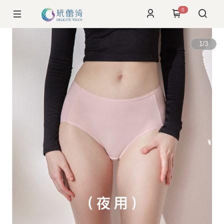
0
1
/
3