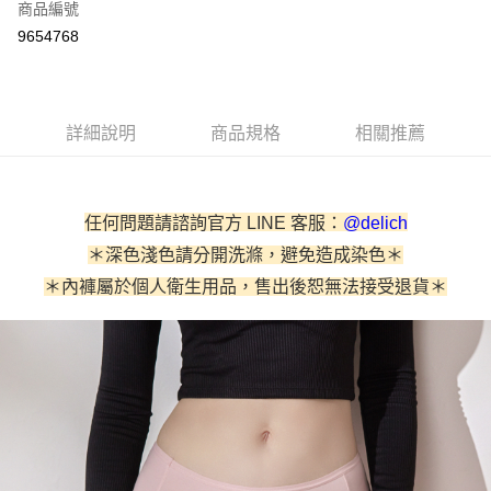
商品編號
信用卡分期付款
9654768
3 期 0 利率 每期
NT$230
21家銀行
6 期 0 利率 每期
NT$115
21家銀行
合作金庫商業銀行
第一商業銀行
華南商業銀行
彰化商業銀行
合作金庫商業銀行
第一商業銀行
超商取貨付款
詳細說明
商品規格
相關推薦
上海商業儲蓄銀行
台北富邦商業銀行
華南商業銀行
彰化商業銀行
國泰世華商業銀行
兆豐國際商業銀行
LINE Pay
上海商業儲蓄銀行
台北富邦商業銀行
臺灣中小企業銀行
台中商業銀行
國泰世華商業銀行
兆豐國際商業銀行
匯豐（台灣）商業銀行
華泰商業銀行
街口支付
臺灣中小企業銀行
台中商業銀行
任何問題請諮詢官方 LINE 客服：
@delich
聯邦商業銀行
遠東國際商業銀行
匯豐（台灣）商業銀行
華泰商業銀行
悠遊付
元大商業銀行
永豐商業銀行
＊深色淺色請分開洗滌，避免造成染色＊
聯邦商業銀行
遠東國際商業銀行
玉山商業銀行
星展（台灣）商業銀行
＊內褲屬於個人衛生用品，售出後恕無法接受退貨＊
元大商業銀行
永豐商業銀行
AFTEE先享後付
台新國際商業銀行
中國信託商業銀行
玉山商業銀行
星展（台灣）商業銀行
相關說明
台灣樂天信用卡公司
台新國際商業銀行
中國信託商業銀行
【關於「AFTEE先享後付」】
台灣樂天信用卡公司
ATM付款
AFTEE先享後付是「在收到商品之後才付款」的支付方式。 讓您購物簡單
便利好安心！
貨到付款
１．簡單：不需註冊會員、不需綁卡、不需儲值。
２．便利：只要手機號碼，簡訊認證，即可結帳。
３．安心：先確認商品／服務後，再付款。
運送方式
【「AFTEE先享後付」結帳流程】