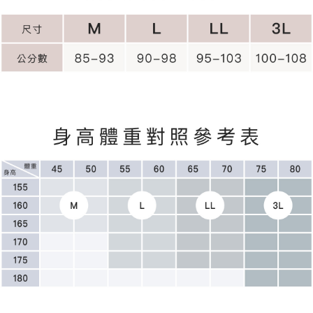
每筆NT$90，滿NT$500(含以上)免運費
「AFTEE先享後付」，若未經同意申辦者引起之損失，本公司不負相關責
任。
離島地區宅配
４．使用「AFTEE先享後付」時，將依據個別帳號之用戶狀況，依本公司即
時審查核予不同之上限額度；若仍有額度不足之情形，本公司將視審查結果
每筆NT$90
請求用戶進行身份認證。
５．嚴禁一人註冊多個帳號或使用他人資訊註冊。若發現惡意使用之情形，
黑貓貨到付款
恩沛科技股份有限公司將有權停止該用戶之使用額度並採取法律行動。
每筆NT$90，滿NT$500(含以上)免運費
國外地區-順豐快遞(不含當地收件時需支付進口關稅等其他
查看運費
費用)