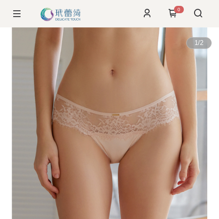
0
1
/
2