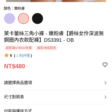
顏色：嫩粉膚
萊卡蕾絲三角小褲 - 嫩粉膚【爵絲女伶深波無
鋼圈內衣款配褲】DS3391 - OB
超取滿NT$500免運
國家/地區配送
5
(
1
則評價
)
NT$480
請選擇商品選項
尺寸對照表
付款與運送方式