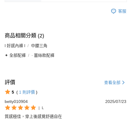
客服
商品相關分類 (2)
l 好感內褲 l
中腰三角
✦ 全部配褲
∙ 蕾絲款配褲
評價
查看全部
5
(
1
則評價
)
betty010904
2025/07/23
|
L
質感極佳，穿上後感覺舒適自在