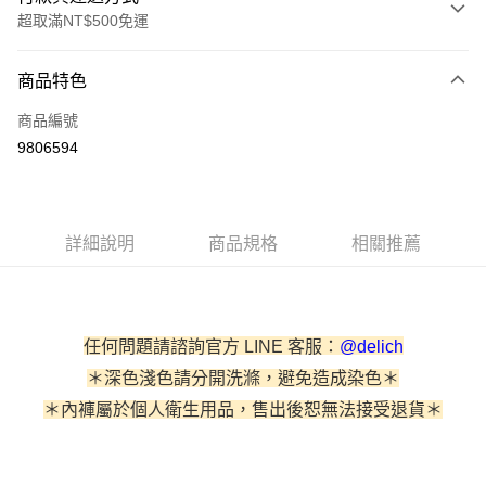
超取滿NT$500免運
付款方式
商品特色
信用卡一次付款
商品編號
信用卡分期付款
9806594
3 期 0 利率 每期
NT$160
21家銀行
6 期 0 利率 每期
NT$80
21家銀行
合作金庫商業銀行
第一商業銀行
華南商業銀行
彰化商業銀行
合作金庫商業銀行
第一商業銀行
超商取貨付款
詳細說明
商品規格
相關推薦
上海商業儲蓄銀行
台北富邦商業銀行
華南商業銀行
彰化商業銀行
國泰世華商業銀行
兆豐國際商業銀行
LINE Pay
上海商業儲蓄銀行
台北富邦商業銀行
臺灣中小企業銀行
台中商業銀行
國泰世華商業銀行
兆豐國際商業銀行
匯豐（台灣）商業銀行
華泰商業銀行
街口支付
臺灣中小企業銀行
台中商業銀行
聯邦商業銀行
遠東國際商業銀行
任何問題請諮詢官方 LINE 客服：
@delich
匯豐（台灣）商業銀行
華泰商業銀行
悠遊付
元大商業銀行
永豐商業銀行
聯邦商業銀行
遠東國際商業銀行
＊深色淺色請分開洗滌，避免造成染色＊
玉山商業銀行
星展（台灣）商業銀行
元大商業銀行
永豐商業銀行
AFTEE先享後付
＊內褲屬於個人衛生用品，售出後恕無法接受退貨＊
台新國際商業銀行
中國信託商業銀行
玉山商業銀行
星展（台灣）商業銀行
相關說明
台灣樂天信用卡公司
台新國際商業銀行
中國信託商業銀行
【關於「AFTEE先享後付」】
台灣樂天信用卡公司
ATM付款
AFTEE先享後付是「在收到商品之後才付款」的支付方式。 讓您購物簡單